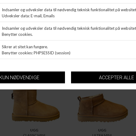
WUSHU
UGG
ART MASTER
CLASSIC MINI
DKK 1.299,99
DKK 1.599,99
UGG
UGG
CLASSIC MINI
ULTRA MINI