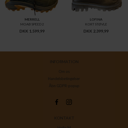
MERRELL
LOFINA
MOAB SPEED 2
KORT STØVLE
DKK 1.599,99
DKK 2.399,99
INFORMATION
Om os
Handelsbetingelser
Åbn GDPR-popup
KONTAKT
Helle M