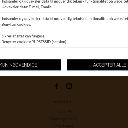
INFORMATION
Om os
Handelsbetingelser
Åbn GDPR-popup
KONTAKT
Helle M
Søndergade 23,
7100 Vejle