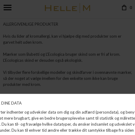
0
ALLERGIVENLIGE PRODUKTER
Hvis du lider af kromallergi, kan vi hjælpe dig med produkter som er
garvet helt uden krom.
Mærker som Bubetti og L'Ecologica bruger skind som er fri af krom.
L'Ecologicas skind er desuden også økologisk.
Vi tilbyder flere forskellige modeller og skindfarver i ovennævnte mærker,
så der noget at vælge imellem for den enkelte som ikke kan bruge
produkter med krom.
Vi håber du kan finde et par der passer dig eller en du holder af.
Kærligst os i HELLE|M