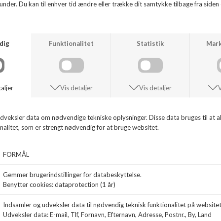
Smart herre sandal fra KEEN brindle og sort. Perfekt til outdoor.
ANDRE KØBTE OGSÅ