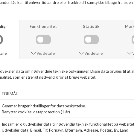
Boston fra Birkenstock i ruskind i farven Concrete Gray. Bredde: Narrow
ANDRE KØBTE OGSÅ