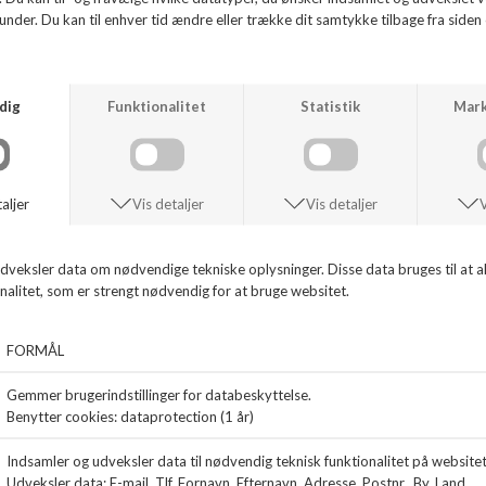
Flot modesko fra
MAT:20 i bordeaux skind, foret med skind. Der er pels
foran på skoen. Hælhøjde 4 cm.
ANDRE KØBTE OGSÅ