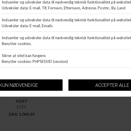
HOFF
CITY
DKK 1.049,99