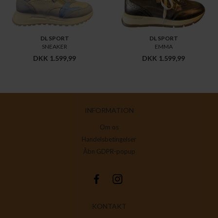
DL SPORT
DL SPORT
SNEAKER
EMMA
DKK 1.599,99
DKK 1.599,99
INFORMATION
Om os
Handelsbetingelser
Åbn GDPR-popup
KONTAKT