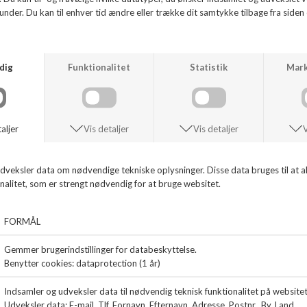
Smart sneaker fra DL Sport i sort skind og
.
ruskind. Foret med skind.
Lynlås på ydersiden
ANDRE KØBTE OGSÅ