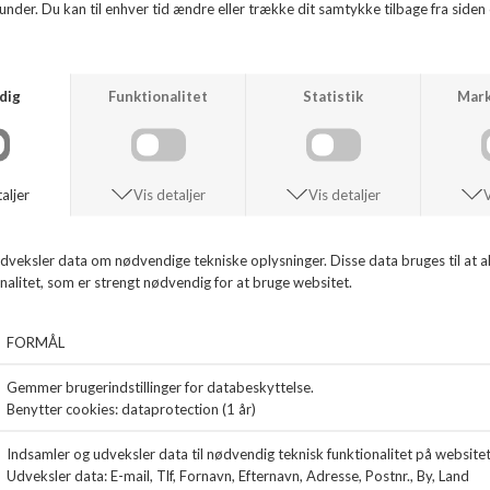
Flot loafer fra
POMME D'OR i sort lak, foret med skind
ANDRE KØBTE OGSÅ