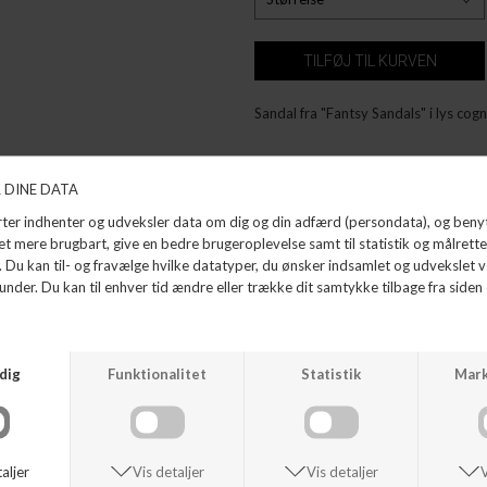
Sandal fra "Fantsy Sandals" i lys cogn