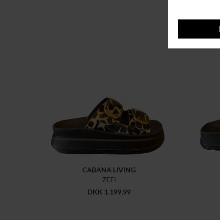
CABANA LIVING
ZEFI
DKK 1.199,99