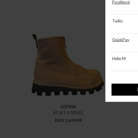
LOFINA
KORT STØVLE
DKK 2.699,99