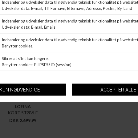
LOFINA
KORT STØVLE
DKK 2.699,99