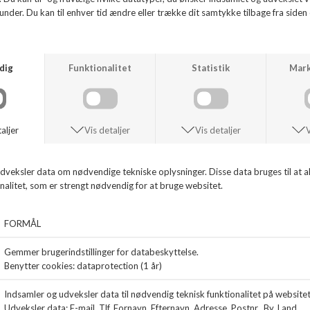
Loafers fra L'ecologica i blødt økologiske kalveskind. Farve: Bordeaux lak.
Foret med skind. En loafers som du bliver rigtig glad for.
ANDRE KØBTE OGSÅ