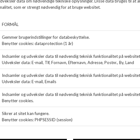
ON RUNNING Cloudnova sneakers i hvid.
Super let og lavet i åndbart
materiale. En fritids- og løbesko. Sålen kan tages ud og erstattes med dit
eget indlæg hvis du har brug for mere støtte.
ANDRE KØBTE OGSÅ