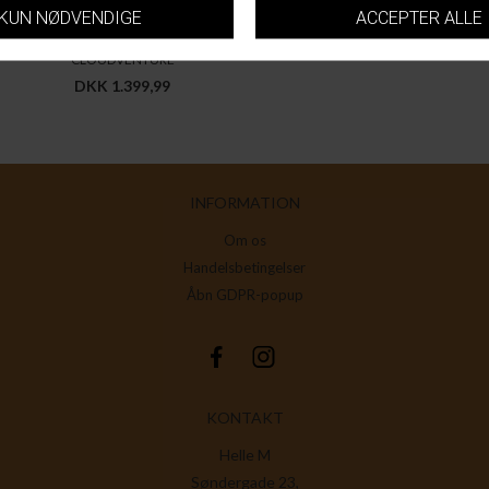
ON RUNNING
CLOUDVENTURE
DKK 1.399,99
INFORMATION
Om os
Handelsbetingelser
Åbn GDPR-popup
KONTAKT
Helle M
Søndergade 23,