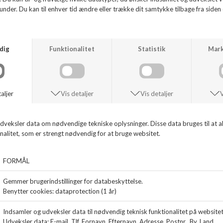
Smuk kort støvle fra AUDLEY i sort ruskind, foret med skind. Smarte
detaljer i glimmer ved hæl og tå. Hælhøjde 5,5 cm.
ANDRE KØBTE OGSÅ